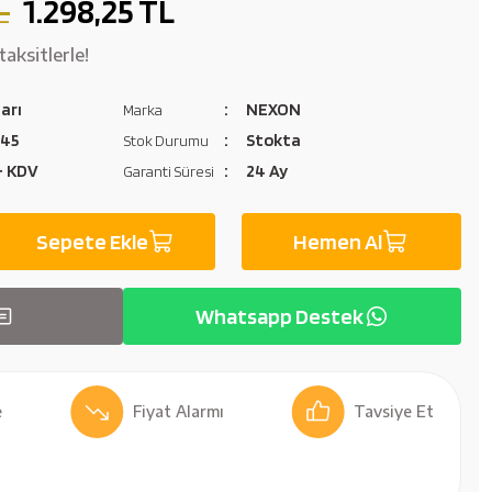
L
1.298,25 TL
aksitlerle!
arı
NEXON
Marka
-45
Stokta
Stok Durumu
 + KDV
24 Ay
Garanti Süresi
Sepete Ekle
Hemen Al
Whatsapp Destek
Fiyat Alarmı
Tavsiye Et