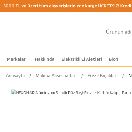
5000 TL ve üzeri tüm alışverişlerinizde kargo ÜCRETSİZ! Kredi K
Markalar
Hakkında
Elektrikli El Aletleri
Blog
Anasayfa
Makina Aksesuarları
Freze Bıçakları
N