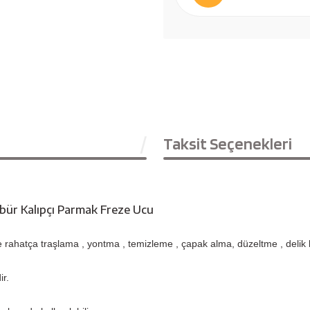
Taksit Seçenekleri
bür Kalıpçı Parmak Freze Ucu
e rahatça traşlama , yontma , temizleme , çapak alma, düzeltme , delik bü
ir.