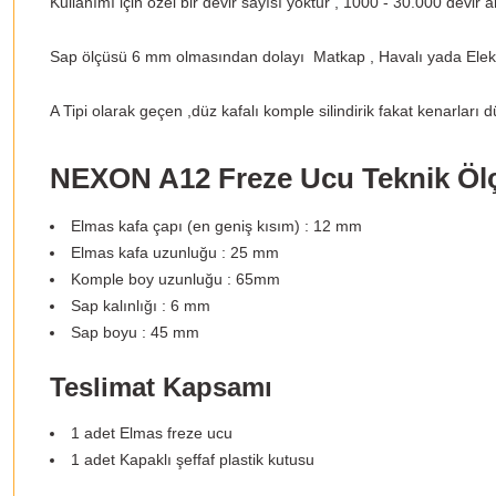
Kullanımı için özel bir devir sayısı yoktur , 1000 - 30.000 devir ar
Sap ölçüsü 6 mm olmasından dolayı Matkap , Havalı yada Elektrik
A Tipi olarak geçen ,düz kafalı komple silindirik fakat kenarları 
NEXON A12 Freze Ucu Teknik Ölç
Elmas kafa çapı (en geniş kısım) : 12 mm
Elmas kafa uzunluğu : 25 mm
Komple boy uzunluğu : 65mm
Sap kalınlığı : 6 mm
Sap boyu : 45 mm
Teslimat Kapsamı
1 adet Elmas freze ucu
1 adet Kapaklı şeffaf plastik kutusu