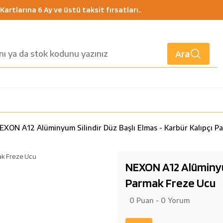
artlarına 6 Ay ve üstü taksit fırsatları..
Ara
EXON A12 Alüminyum Silindir Düz Başlı Elmas - Karbür Kalıpçı P
NEXON A12 Alüminyum
Parmak Freze Ucu
0 Puan - 0 Yorum