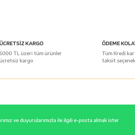
Bu ürüne ilk yorumu siz yapın!
ÜCRETSİZ KARGO
ÖDEME KOLA
Yorum Yaz
5000 TL üzeri tüm ürünler
Tüm Kredi kart
ücretsiz kargo
taksit seçenek
ımız ve duyurularımızla ile ilgili e-posta almak ister