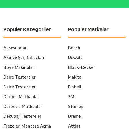
Popüler Kategoriler
Popüler Markalar
Aksesuarlar
Bosch
Akü ve Şarj Cihazları
Dewalt
Boya Makinaları
Black+Decker
Daire Testereler
Maki̇ta
Daire Testereler
Ei̇nhell
Darbeli Matkaplar
3M
Darbesiz Matkaplar
Stanley
Dekupaj Testereler
Dremel
Frezeler, Menteşe Açma
Attlas