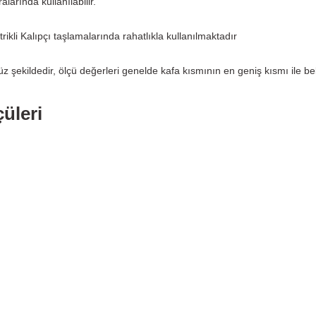
alarında kullanılabilir.
li Kalıpçı taşlamalarında rahatlıkla kullanılmaktadır
düz şekildedir, ölçü değerleri genelde kafa kısmının en geniş kısmı ile be
üleri