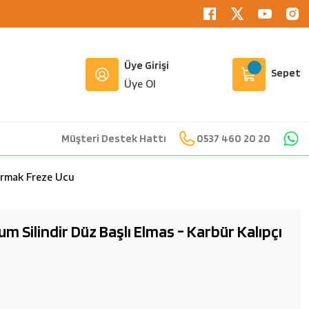
Üye Girişi
Sepet
Üye Ol
Müşteri Destek Hattı
0537 460 20 20
armak Freze Ucu
 Silindir Düz Başlı Elmas - Karbür Kalıpçı