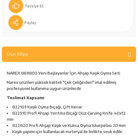
bancaları
Outdoor Giyim
Tavsiye Et
leme Ürünleri
Teleskop ve Dürbün
Paylaş
Termos & Matara
sları
Uyku Tulumu ve Mat
Ürün Bilgisi
nesi
Yedek Kartuşlar
NAREX 869800 Yeni Başlayanlar İçin Ahşap Kaşık Oyma Seti
Narex ürünleri yüksek kaliteli "Çek Çeliğinden" imal edilmiş
profesyonel kullanıma uygun ürünlerdir.
Teslimat Kapsamı
822103 Kaşık Oyma Bıçağı, Çift Kenar
822510 Profi Ahşap Yontma Bıçağı Düz Carving Knife 40x12
mm
822820 Profi Ahşap Kaşık ve Kuksa Oyma Iskarpelası 20 mm
neler
Kaşık yapımı için kullanılacak materyal ile birlikte sevk edilir.