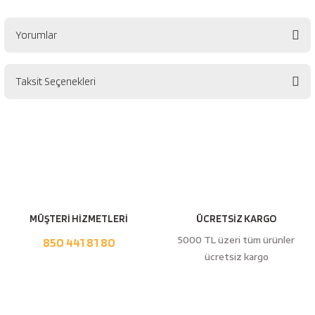
esici
Yorumlar
naları
Taksit Seçenekleri
Bu ürüne ilk yorumu siz yapın!
ineleri
Yorum Yaz
e
MÜŞTERİ HİZMETLERİ
ÜCRETSİZ KARGO
5000 TL üzeri tüm ürünler
850 441 81 80
an
ücretsiz kargo
a Telleri
Takım Dolabı