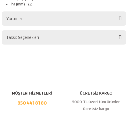
esici
h1 (mm) : 22
naları
Yorumlar
Taksit Seçenekleri
Bu ürüne ilk yorumu siz yapın!
ineleri
Yorum Yaz
e
MÜŞTERİ HİZMETLERİ
ÜCRETSİZ KARGO
an
5000 TL üzeri tüm ürünler
850 441 81 80
ücretsiz kargo
a Telleri
Takım Dolabı