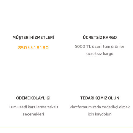
Yorum Yaz
esici
naları
MÜŞTERİ HİZMETLERİ
ÜCRETSİZ KARGO
5000 TL üzeri tüm ürünler
ineleri
850 441 81 80
ücretsiz kargo
e
ÖDEME KOLAYLIĞI
TEDARİKÇİMİZ OLUN
an
Tüm Kredi kartılarına taksit
Platformumuzda tedarikçi olmak
seçenekleri
için kaydolun
a Telleri
Takım Dolabı