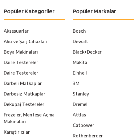
Popüler Kategoriler
Popüler Markalar
Aksesuarlar
Bosch
Akü ve Şarj Cihazları
Dewalt
Boya Makinaları
Black+Decker
Daire Testereler
Maki̇ta
Daire Testereler
Ei̇nhell
Darbeli Matkaplar
3M
Darbesiz Matkaplar
Stanley
Dekupaj Testereler
Dremel
Frezeler, Menteşe Açma
Attlas
Makinaları
Catpower
Karıştırıcılar
Rothenberger