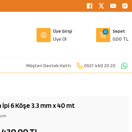
Üye Girişi
Sepet
0
Üye Ol
0,00 TL
Müşteri Destek Hattı
0537 460 20 20
İpi 6 Köşe 3.3 mm x 40 mt
rum
430,00 TL