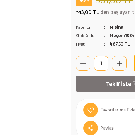
*43,00 TL
den başlayan ta
Misina
Kategori
Meşem193
Stok Kodu
467,50 TL +
Fiyat
Teklif İste
Paylaş