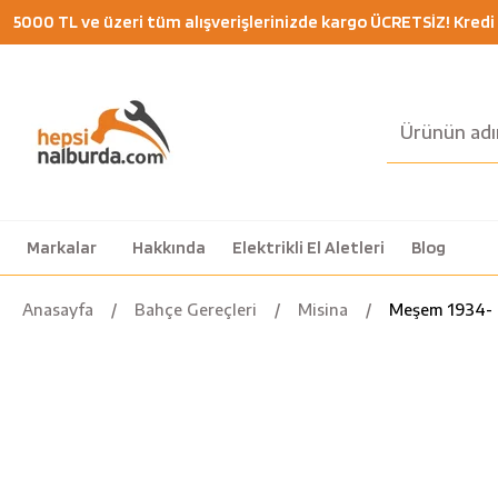
5000 TL ve üzeri tüm alışverişlerinizde kargo ÜCRETSİZ! Kredi K
Markalar
Hakkında
Elektrikli El Aletleri
Blog
Anasayfa
Bahçe Gereçleri
Misina
Meşem 1934- M