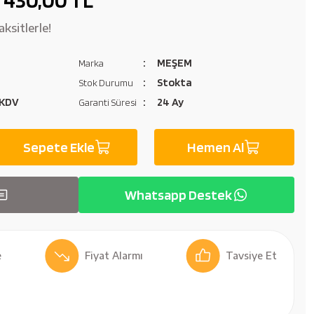
ksitlerle!
MEŞEM
Marka
4
Stokta
Stok Durumu
 KDV
24 Ay
Garanti Süresi
Sepete Ekle
Hemen Al
Whatsapp Destek
Fiyat Alarmı
Tavsiye Et