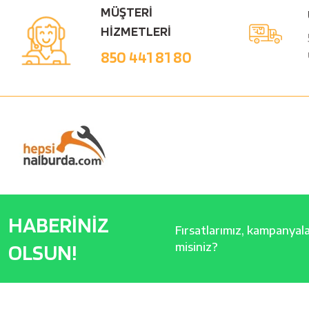
MÜŞTERİ
HİZMETLERİ
850 441 81 80
HABERİNİZ
Fırsatlarımız, kampanyalar
OLSUN!
misiniz?