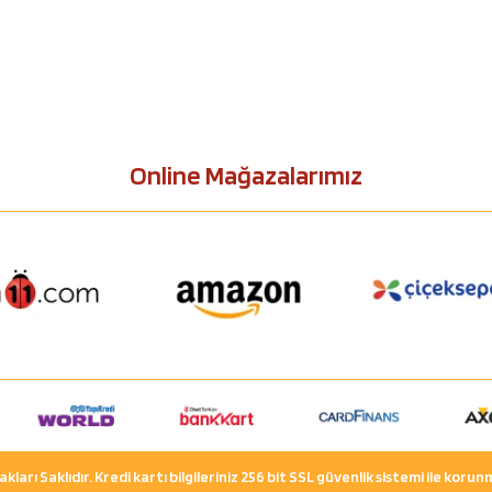
Online Mağazalarımız
ları Saklıdır. Kredi kartı bilgileriniz 256 bit SSL güvenlik sistemi ile koru