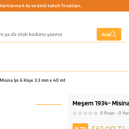
artlarına 6 Ay ve üstü taksit fırsatları..
Ara
isina İpi 6 Köşe 3.3 mm x 40 mt
Meşem 1934- Misina 
0 Puan - 0 Yo
561,00 TL
%23