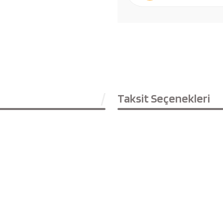
Taksit Seçenekleri
Bu ürüne ilk yorumu siz yapın!