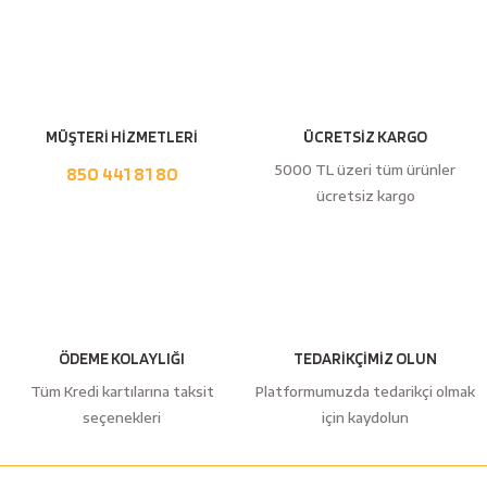
Yorum Yaz
esici
naları
MÜŞTERİ HİZMETLERİ
ÜCRETSİZ KARGO
5000 TL üzeri tüm ürünler
ineleri
850 441 81 80
ücretsiz kargo
e
ÖDEME KOLAYLIĞI
TEDARİKÇİMİZ OLUN
an
Tüm Kredi kartılarına taksit
Platformumuzda tedarikçi olmak
seçenekleri
için kaydolun
a Telleri
Takım Dolabı