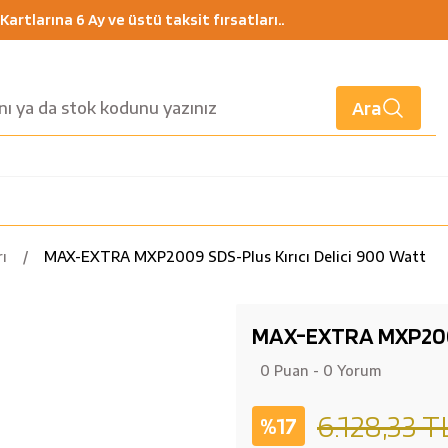
artlarına 6 Ay ve üstü taksit fırsatları..
Ara
rı
MAX-EXTRA MXP2009 SDS-Plus Kırıcı Delici 900 Watt
MAX-EXTRA MXP2009 
0 Puan - 0 Yorum
6.128,33 T
%17