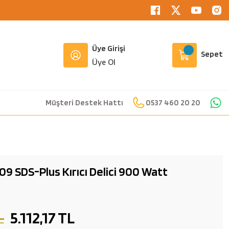
Üye Girişi
Sepet
Üye Ol
Müşteri Destek Hattı
0537 460 20 20
SDS-Plus Kırıcı Delici 900 Watt
L
5.112,17 TL