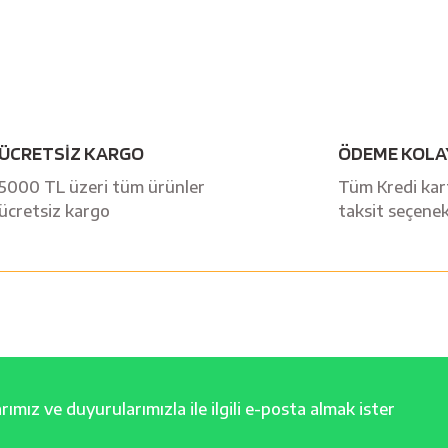
Bu ürüne ilk yorumu siz yapın!
ÜCRETSİZ KARGO
ÖDEME KOLA
Yorum Yaz
5000 TL üzeri tüm ürünler
Tüm Kredi kart
ücretsiz kargo
taksit seçenek
ımız ve duyurularımızla ile ilgili e-posta almak ister