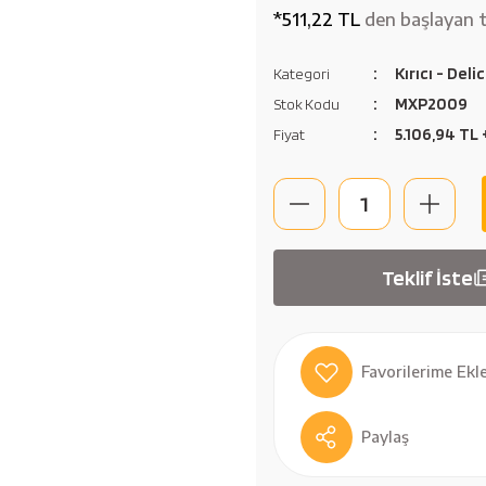
*511,22 TL
den başlayan t
Kırıcı - Deli
Kategori
MXP2009
Stok Kodu
5.106,94 TL
Fiyat
Teklif İste
Paylaş