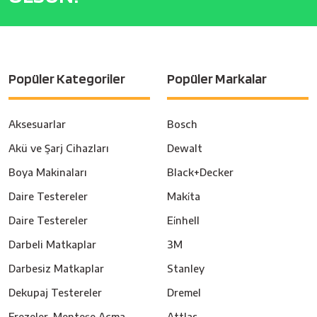
Popüler Kategoriler
Popüler Markalar
Aksesuarlar
Bosch
Akü ve Şarj Cihazları
Dewalt
Boya Makinaları
Black+Decker
Daire Testereler
Maki̇ta
Daire Testereler
Ei̇nhell
Darbeli Matkaplar
3M
Darbesiz Matkaplar
Stanley
Dekupaj Testereler
Dremel
Frezeler, Menteşe Açma
Attlas