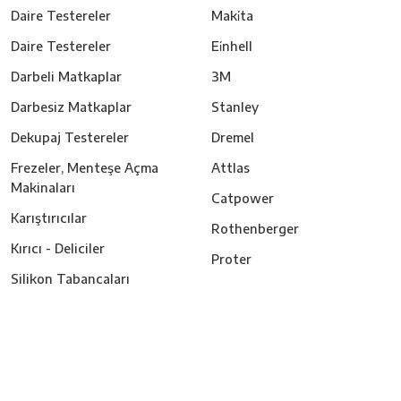
Daire Testereler
Maki̇ta
Daire Testereler
Ei̇nhell
Darbeli Matkaplar
3M
Darbesiz Matkaplar
Stanley
Dekupaj Testereler
Dremel
Frezeler, Menteşe Açma
Attlas
Makinaları
Catpower
Karıştırıcılar
Rothenberger
Kırıcı - Deliciler
Proter
Silikon Tabancaları