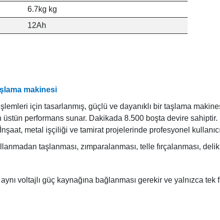
6.7kg kg
12Ah
aşlama makinesi
lemleri için tasarlanmış, güçlü ve dayanıklı bir taşlama makine
çin üstün performans sunar.
Dakikada 8.500 boşta devire sahiptir.
şaat, metal işçiliği ve tamirat projelerinde profesyonel kullanıcıl
llanmadan taşlanması, zımparalanması, telle fırçalanması, delik 
 aynı voltajlı güç kaynağına bağlanması gerekir ve yalnızca tek fazl