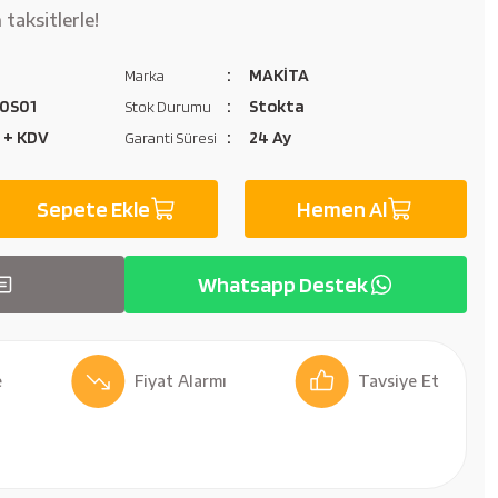
taksitlerle!
MAKİTA
Marka
0S01
Stokta
Stok Durumu
L + KDV
24 Ay
Garanti Süresi
Sepete Ekle
Hemen Al
Whatsapp Destek
Fiyat Alarmı
Tavsiye Et