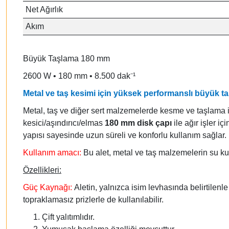
Net Ağırlık
Akım
Büyük Taşlama 180 mm
2600 W • 180 mm • 8.500 dak⁻¹
Metal ve taş kesimi için yüksek performanslı büyük t
Metal, taş ve diğer sert malzemelerde kesme ve taşlama iş
kesici/aşındırıcı/elmas
180 mm disk çapı
ile ağır işler i
yapısı sayesinde uzun süreli ve konforlu kullanım sağlar. İn
Kullanım amacı:
Bu alet, metal ve taş malzemelerin su ku
Özellikleri:
Güç Kaynağı:
Aletin, yalnızca isim levhasında belirtilenle
topraklamasız prizlerle de kullanılabilir.
Çift yalıtımlıdır.