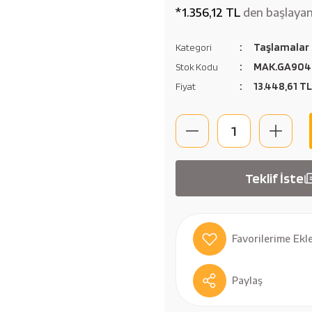
*1.356,12 TL
den başlayan 
Taşlamalar
Kategori
MAK.GA904
Stok Kodu
13.448,61 T
Fiyat
Teklif İste
Paylaş