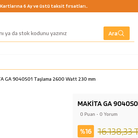
artlarına 6 Ay ve üstü taksit fırsatları..
Ara
A GA 9040S01 Taşlama 2600 Watt 230 mm
MAKİTA GA 9040S0
0 Puan - 0 Yorum
16.138,33 
%16