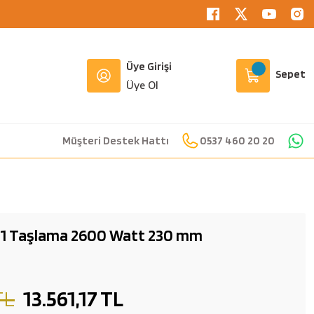
Üye Girişi
Sepet
Üye Ol
Müşteri Destek Hattı
0537 460 20 20
1 Taşlama 2600 Watt 230 mm
TL
13.561,17 TL