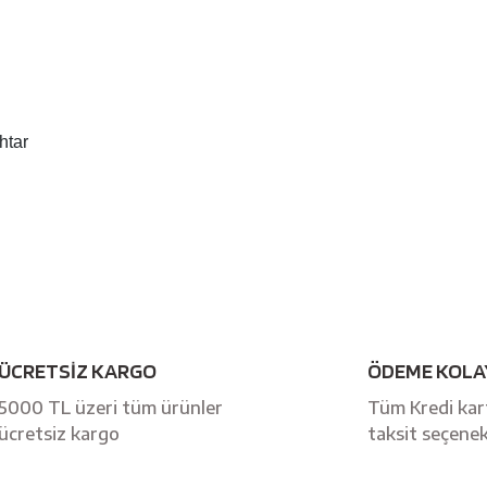
htar
Bu ürüne ilk yorumu siz yapın!
ÜCRETSİZ KARGO
ÖDEME KOLA
Yorum Yaz
5000 TL üzeri tüm ürünler
Tüm Kredi kart
ücretsiz kargo
taksit seçenek