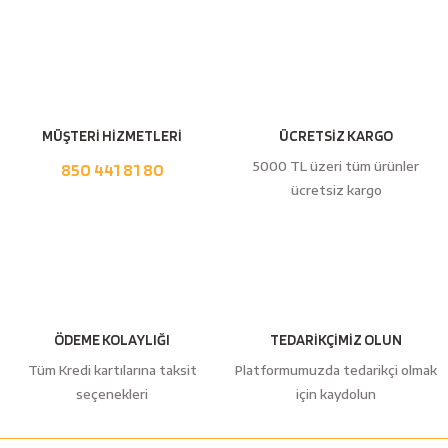
esici
Yorum Yaz
naları
MÜŞTERİ HİZMETLERİ
ÜCRETSİZ KARGO
ineleri
5000 TL üzeri tüm ürünler
850 441 81 80
ücretsiz kargo
e
ÖDEME KOLAYLIĞI
TEDARİKÇİMİZ OLUN
an
Tüm Kredi kartılarına taksit
Platformumuzda tedarikçi olmak
seçenekleri
için kaydolun
a Telleri
Takım Dolabı