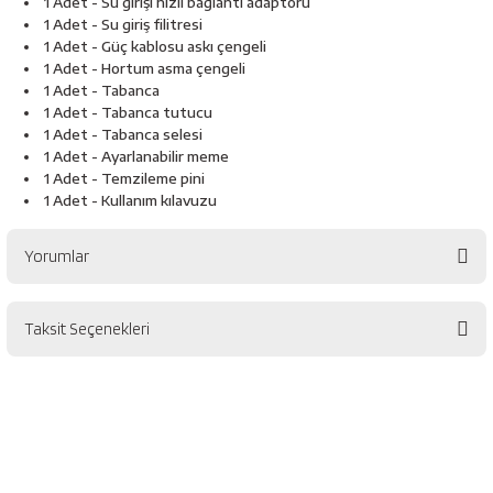
1 Adet - Su girişi hızlı bağlantı adaptörü
1 Adet - Su giriş filitresi
1 Adet - Güç kablosu askı çengeli
1 Adet - Hortum asma çengeli
1 Adet - Tabanca
1 Adet - Tabanca tutucu
1 Adet - Tabanca selesi
1 Adet - Ayarlanabilir meme
1 Adet - Temzileme pini
1 Adet - Kullanım kılavuzu
Yorumlar
Taksit Seçenekleri
Bu ürüne ilk yorumu siz yapın!
Yorum Yaz