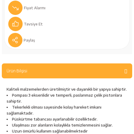
bancaları
Outdoor Giyim
Fiyat Alarmı
leme Ürünleri
Teleskop ve Dürbün
Tavsiye Et
Termos & Matara
Paylaş
sları
Uyku Tulumu ve Mat
nesi
Yedek Kartuşlar
Ürün Bilgisi
Kaliteli malzemelerden üretilmiştir ve dayanıklı bir yapıya sahiptir.
Pompası 3 eksenlidir ve temperli, paslanmaz çelik pistonlara
sahiptir.
Tekerlekli olması sayesinde kolay hareket imkanı
sağlamaktadır.
Püskürtme tabancası ayarlanabilir özelliktedir.
neler
Ulaşılması zor alanların kolaylıkla temizlenmesini sağlar.
Uzun ömürlü kullanım sağlanabilmektedir