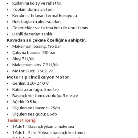
esici
Kullanımı kolay ve rahattır.
Toplam durma sistemi
Kendini sıfırlayan termal koruyucu
naları
Hızlı baglantı aksesuarları
Tekerlekler ve tutma kolu ile donatılmıs
Dahili deterjan tanklı
Kovadan su çekme özelliğine sahiptir.
Maksimum basınç: 195 bar
ineleri
Çalışma basıncı: 130 bar
Akış: 7 lt/dk
Maksimum akış: 7.8 lt/dk
Motor Gücü: 2500 W
Motor tipi: İndüksiyon Motor
e
Gerilim: 220-240 V
Kablo uzunluğu: 5 metre
Basınçlı hortum uzunluğu: 5 metre
Ağırlık 19.5 kg
Ölçülen ses basıncı: 75db
an
Ölçülen ses gücü: 86db
Teslimat İçeriği
a Telleri
Takım Dolabı
1 Adet - Basınçlı yıkama makinası
1 Adet - 5 mt Yüksek basınçlı hortumu