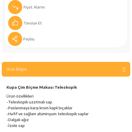
bancaları
Outdoor Giyim
Fiyat Alarmı
leme Ürünleri
Teleskop ve Dürbün
Tavsiye Et
Termos & Matara
Paylaş
sları
Uyku Tulumu ve Mat
nesi
Yedek Kartuşlar
Ürün Bilgisi
Kupa Çim Biçme Makası Teleskopik
Ürün özellikleri
-Teleskopik uzatmalı sap
-Paslanmaya karşı krom kaplı bıçaklar
-Hafif ve sağlam alüminyum teleskopik saplar
-Dalgalı ağız
neler
-İzole sap