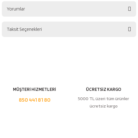
esici
Yorumlar
naları
Taksit Seçenekleri
Bu ürüne ilk yorumu siz yapın!
ineleri
Yorum Yaz
e
MÜŞTERİ HİZMETLERİ
ÜCRETSİZ KARGO
5000 TL üzeri tüm ürünler
850 441 81 80
ücretsiz kargo
an
a Telleri
Takım Dolabı