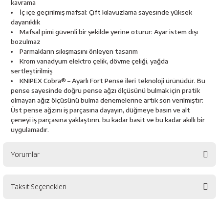
kavrama
esici
İç içe geçirilmiş mafsal: Çift kılavuzlama sayesinde yüksek
dayanıklık
naları
Mafsal pimi güvenli bir şekilde yerine oturur: Ayar istem dışı
bozulmaz
Parmakların sıkışmasını önleyen tasarım
Krom vanadyum elektro çelik, dövme çeliği, yağda
sertleştirilmiş
ineleri
KNIPEX Cobra® – Ayarlı Fort Pense ileri teknoloji ürünüdür. Bu
pense sayesinde doğru pense ağzı ölçüsünü bulmak için pratik
olmayan ağız ölçüsünü bulma denemelerine artık son verilmiştir:
Üst pense ağzını iş parçasına dayayın, düğmeye basın ve alt
çeneyi iş parçasına yaklaştırın, bu kadar basit ve bu kadar akıllı bir
e
uygulamadır.
Yorumlar
an
Taksit Seçenekleri
Bu ürüne ilk yorumu siz yapın!
a Telleri
Takım Dolabı