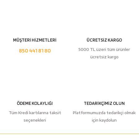
Yorum Yaz
MÜŞTERİ HİZMETLERİ
ÜCRETSİZ KARGO
5000 TL üzeri tüm ürünler
850 441 81 80
ücretsiz kargo
ÖDEME KOLAYLIĞI
TEDARİKÇİMİZ OLUN
Tüm Kredi kartılarına taksit
Platformumuzda tedarikçi olmak
seçenekleri
için kaydolun