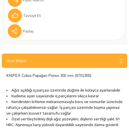
Fiyat Alarmı
bancaları
Outdoor Giyim
Tavsiye Et
leme Ürünleri
Teleskop ve Dürbün
Paylaş
Termos & Matara
sları
Uyku Tulumu ve Mat
Ürün Bilgisi
nesi
Yedek Kartuşlar
KNIPEX Cobra Papağan Pense 300 mm (8701300)
Ağız açıklığı iş parçası üzerinde düğme ile kolayca ayarlanabilir
Kademe ayarı sayesinde iş parçalarını sıkıca kavrar
Kendinden kitleme mekanizmasıyla boru ve somunlar üzerinde
rahatça çalışabilmenizi sağlar. İş parçası üzerinde kayma yapmaz
ve çalışırken kuvvet tasarrufu sağlar
neler
Özel sertleştirilmiş dişli ağız yüzeyleri, dişlerin sertliği yakl. 61
HRC: Aşınmaya karşı yüksek dayanıklılık sayesinde daima güvenli