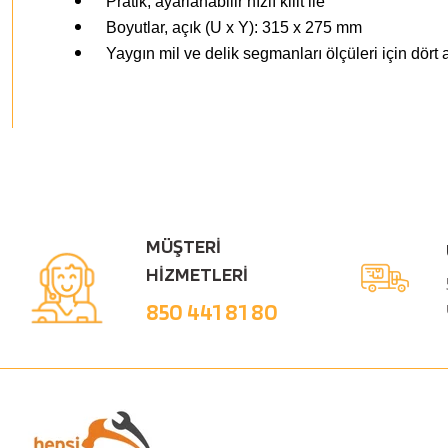
Pratik, ayarlanabilir hızlı kilit ile
Boyutlar, açık (U x Y): 315 x 275 mm
Yaygın mil ve delik segmanları ölçüleri için dör
MÜŞTERİ
HİZMETLERİ
850 441 81 80