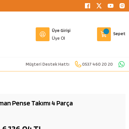
Üye Girişi
Sepet
Üye Ol
Müşteri Destek Hattı
0537 460 20 20
man Pense Takımı 4 Parça
6.136,04 TL