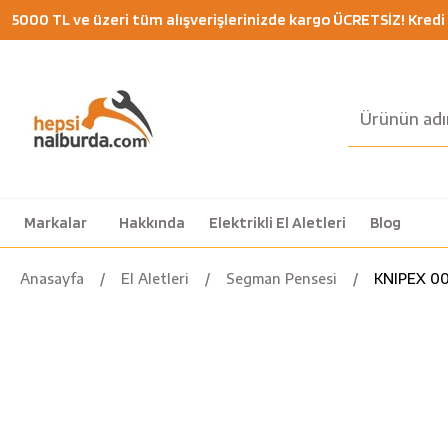
5000 TL ve üzeri tüm alışverişlerinizde kargo ÜCRETSİZ! Kredi K
Markalar
Hakkında
Elektrikli El Aletleri
Blog
Anasayfa
El Aletleri
Segman Pensesi
KNIPEX 00