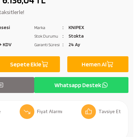
aksitlerle!
sesi
KNIPEX
Marka
Stokta
Stok Durumu
 + KDV
24 Ay
Garanti Süresi
Sepete Ekle
Hemen Al
Whatsapp Destek
Fiyat Alarmı
Tavsiye Et