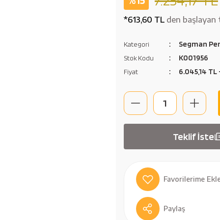
*613,60 TL
den başlayan t
Segman Pen
Kategori
K001956
Stok Kodu
6.045,14 TL
Fiyat
Teklif İste
Paylaş