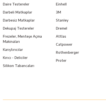
Daire Testereler
Ei̇nhell
Darbeli Matkaplar
3M
Darbesiz Matkaplar
Stanley
Dekupaj Testereler
Dremel
Frezeler, Menteşe Açma
Attlas
Makinaları
Catpower
Karıştırıcılar
Rothenberger
Kırıcı - Deliciler
Proter
Silikon Tabancaları