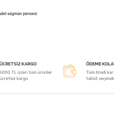
t adet segman pensesi
Bu ürüne ilk yorumu siz yapın!
ÜCRETSİZ KARGO
ÖDEME KOLA
Yorum Yaz
5000 TL üzeri tüm ürünler
Tüm Kredi kart
ücretsiz kargo
taksit seçenek