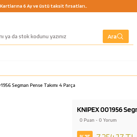
artlarına 6 Ay ve üstü taksit fırsatları..
Ara
1956 Segman Pense Takımı 4 Parça
KNIPEX 001956 Seg
0 Puan - 0 Yorum
7.254,17 TL
%15