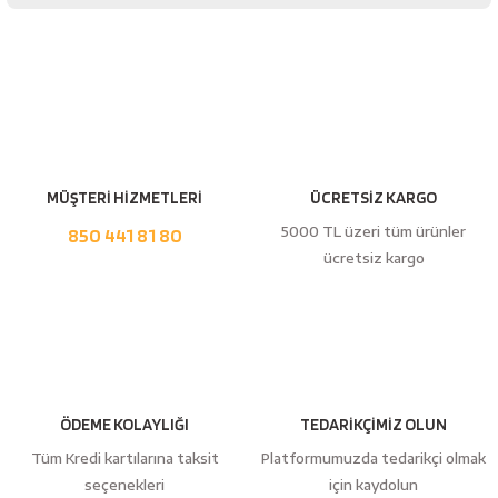
Bu ürüne ilk yorumu siz yapın!
Yorum Yaz
MÜŞTERİ HİZMETLERİ
ÜCRETSİZ KARGO
5000 TL üzeri tüm ürünler
850 441 81 80
ücretsiz kargo
ÖDEME KOLAYLIĞI
TEDARİKÇİMİZ OLUN
Tüm Kredi kartılarına taksit
Platformumuzda tedarikçi olmak
seçenekleri
için kaydolun