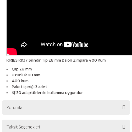
esici
naları
ineleri
KIRJES KJ137 Silindir Tip 28 mm Balon Zımpara 400 Kum
Çap 28 mm
Uzunluk 80 mm
e
400 kum
Paket içeriği 3 adet
KJ130 adaptörler ile kullanıma uygundur
an
Yorumlar
a Telleri
Takım Dolabı
Taksit Seçenekleri