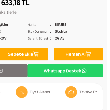
633,18 TL
ksitlerle!
itleri
KIRJES
Marka
2
Stokta
Stok Durumu
 KDV
24 Ay
Garanti Süresi
Sepete Ekle
Hemen Al
Whatsapp Destek
Fiyat Alarmı
Tavsiye Et