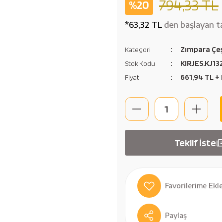
794,33 TL
%20
*63,32 TL
den başlayan ta
Zımpara Çeş
Kategori
KIRJES.KJ13
Stok Kodu
661,94 TL +
Fiyat
Teklif İste
Paylaş