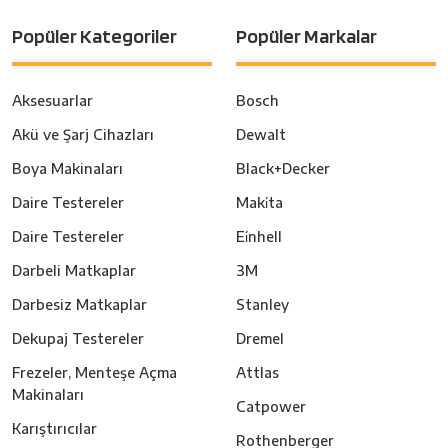
Popüler Kategoriler
Popüler Markalar
Aksesuarlar
Bosch
Akü ve Şarj Cihazları
Dewalt
Boya Makinaları
Black+Decker
Daire Testereler
Maki̇ta
Daire Testereler
Ei̇nhell
Darbeli Matkaplar
3M
Darbesiz Matkaplar
Stanley
Dekupaj Testereler
Dremel
Frezeler, Menteşe Açma
Attlas
Makinaları
Catpower
Karıştırıcılar
Rothenberger