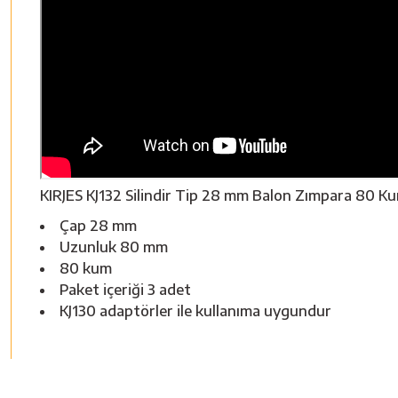
KIRJES KJ132 Silindir Tip 28 mm Balon Zımpara 80 K
Çap 28 mm
Uzunluk 80 mm
80 kum
Paket içeriği 3 adet
KJ130 adaptörler ile kullanıma uygundur