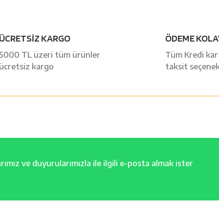
Bu ürüne ilk yorumu siz yapın!
ÜCRETSİZ KARGO
ÖDEME KOLA
Yorum Yaz
5000 TL üzeri tüm ürünler
Tüm Kredi kart
ücretsiz kargo
taksit seçenek
ımız ve duyurularımızla ile ilgili e-posta almak ister