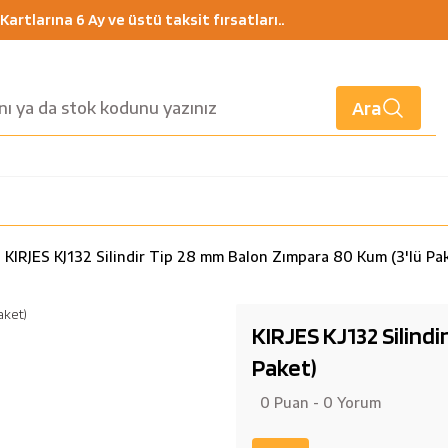
artlarına 6 Ay ve üstü taksit fırsatları..
Ara
KIRJES KJ132 Silindir Tip 28 mm Balon Zımpara 80 Kum (3'lü Pa
KIRJES KJ132 Silind
Paket)
0 Puan - 0 Yorum