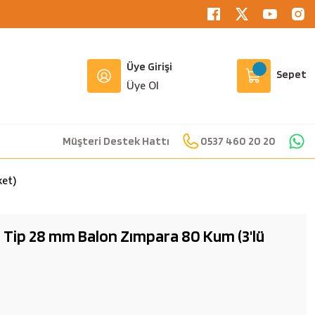
Üye Girişi
Sepet
Üye Ol
Müşteri Destek Hattı
0537 460 20 20
ket)
ir Tip 28 mm Balon Zımpara 80 Kum (3'lü