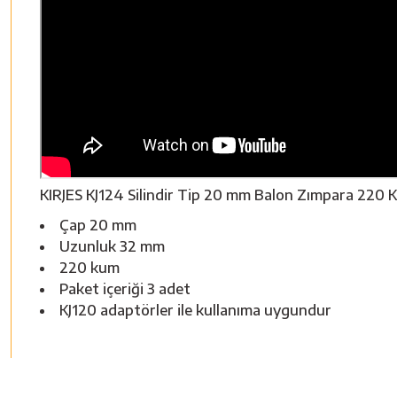
KIRJES KJ124 Silindir Tip 20 mm Balon Zımpara 220 
Çap 20 mm
Uzunluk 32 mm
220 kum
Paket içeriği 3 adet
KJ120 adaptörler ile kullanıma uygundur