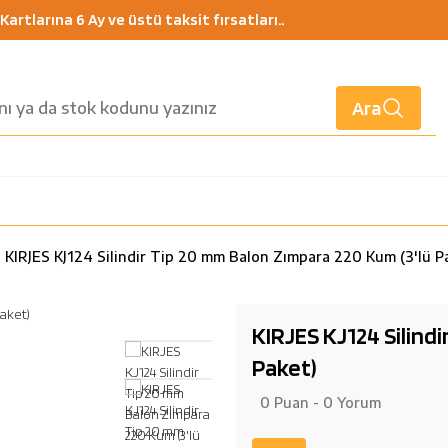
artlarına 6 Ay ve üstü taksit fırsatları..
Ara
KIRJES KJ124 Silindir Tip 20 mm Balon Zımpara 220 Kum (3'lü P
KIRJES KJ124 Silind
Paket)
0 Puan - 0 Yorum