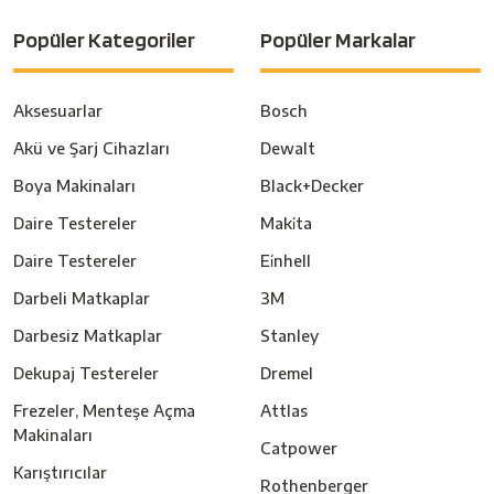
Popüler Kategoriler
Popüler Markalar
Aksesuarlar
Bosch
Akü ve Şarj Cihazları
Dewalt
Boya Makinaları
Black+Decker
Daire Testereler
Maki̇ta
Daire Testereler
Ei̇nhell
Darbeli Matkaplar
3M
Darbesiz Matkaplar
Stanley
Dekupaj Testereler
Dremel
Frezeler, Menteşe Açma
Attlas
Makinaları
Catpower
Karıştırıcılar
Rothenberger