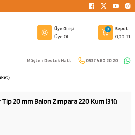
Üye Girişi
Sepet
0
Üye Ol
0,00 TL
Müşteri Destek Hattı
0537 460 20 20
aket)
ir Tip 20 mm Balon Zımpara 220 Kum (3'lü