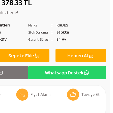
378,33 TL
ksitlerle!
itleri
KIRJES
Marka
4
Stokta
Stok Durumu
 KDV
24 Ay
Garanti Süresi
Sepete Ekle
Hemen Al
Whatsapp Destek
Fiyat Alarmı
Tavsiye Et