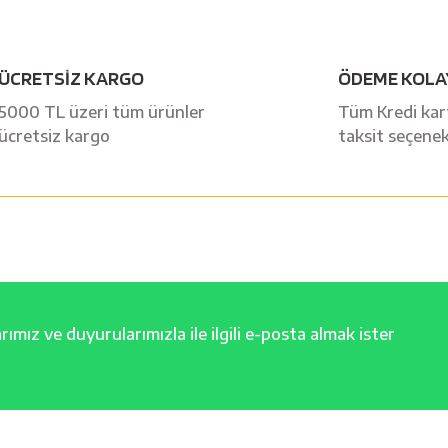
Bu ürüne ilk yorumu siz yapın!
ÜCRETSİZ KARGO
ÖDEME KOLA
Yorum Yaz
5000 TL üzeri tüm ürünler
Tüm Kredi kart
ücretsiz kargo
taksit seçenek
ımız ve duyurularımızla ile ilgili e-posta almak ister