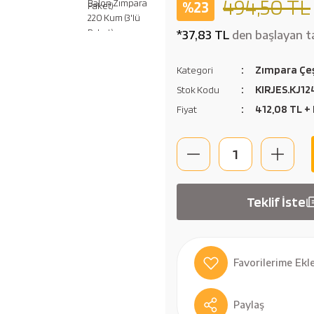
494,50 TL
%23
*37,83 TL
den başlayan ta
Zımpara Çeş
Kategori
KIRJES.KJ12
Stok Kodu
412,08 TL +
Fiyat
Teklif İste
Paylaş