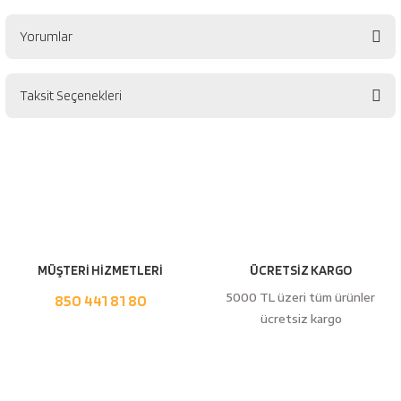
esici
Yorumlar
naları
Taksit Seçenekleri
Bu ürüne ilk yorumu siz yapın!
ineleri
Yorum Yaz
e
MÜŞTERİ HİZMETLERİ
ÜCRETSİZ KARGO
5000 TL üzeri tüm ürünler
850 441 81 80
an
ücretsiz kargo
a Telleri
Takım Dolabı