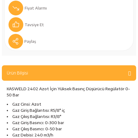
bancaları
Outdoor Giyim
Fiyat Alarmı
leme Ürünleri
Teleskop ve Dürbün
Tavsiye Et
Termos & Matara
Paylaş
sları
Uyku Tulumu ve Mat
nesi
Yedek Kartuşlar
Ürün Bilgisi
KASWELD 2402 Azot İçin Yüksek Basınç Düşürücü Regülatör 0-
50 Bar
Gaz Cinsi: Azot
Gaz Giriş Bağlantısı: R5/8" iç
Gaz Çıkış Bağlantısı: R3/8"
Gaz Giriş Basıncı: 0-300 bar
neler
Gaz Çıkış Basıncı: 0-50 bar
Gaz Debisi: 240 m3/h