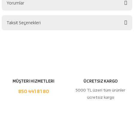
Yorumlar
esici
naları
Taksit Seçenekleri
Bu ürüne ilk yorumu siz yapın!
Yorum Yaz
ineleri
e
MÜŞTERİ HİZMETLERİ
ÜCRETSİZ KARGO
5000 TL üzeri tüm ürünler
850 441 81 80
ücretsiz kargo
an
a Telleri
Takım Dolabı