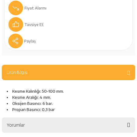
bancaları
Outdoor Giyim
Fiyat Alarmı
leme Ürünleri
Teleskop ve Dürbün
Tavsiye Et
Termos & Matara
Paylaş
sları
Uyku Tulumu ve Mat
nesi
Yedek Kartuşlar
Ürün Bilgisi
Kesme Kalınlığı: 50-100 mm.
Kesme Aralığı: 4 mm.
Oksijen Basıncı: 6 bar.
Propan Basıncı: 0,3 bar
Yorumlar
neler