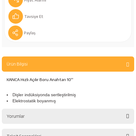
Fiyat Alarmı
bancaları
Outdoor Giyim
Tavsiye Et
leme Ürünleri
Teleskop ve Dürbün
Paylaş
Termos & Matara
sları
Uyku Tulumu ve Mat
Ürün Bilgisi
nesi
Yedek Kartuşlar
KANCA Hızlı Açılır Boru Anahtarı 10''
Dişler indüksiyonda sertleştirilmiş
Elektrostatik boyanmış
Yorumlar
neler