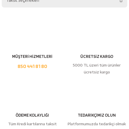
Taksit Seçenekleri
esici
Bu ürüne ilk yorumu siz yapın!
naları
Yorum Yaz
ineleri
MÜŞTERİ HİZMETLERİ
ÜCRETSİZ KARGO
5000 TL üzeri tüm ürünler
850 441 81 80
ücretsiz kargo
e
an
ÖDEME KOLAYLIĞI
TEDARİKÇİMİZ OLUN
a Telleri
Takım Dolabı
Tüm Kredi kartılarına taksit
Platformumuzda tedarikçi olmak