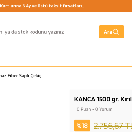
artlarına 6 Ay ve üstü taksit fırsatları..
Ara
maz Fiber Saplı Çekiç
KANCA 1500 gr. Kırı
0 Puan - 0 Yorum
2.756,67 T
%18