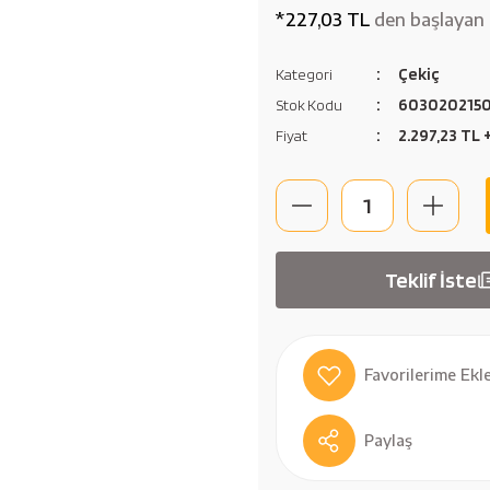
*227,03 TL
den başlayan t
Çekiç
Kategori
603020215
Stok Kodu
2.297,23 TL
Fiyat
Teklif İste
Paylaş