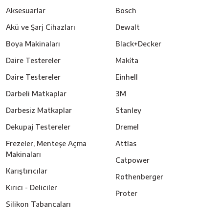
Aksesuarlar
Bosch
Akü ve Şarj Cihazları
Dewalt
Boya Makinaları
Black+Decker
Daire Testereler
Maki̇ta
Daire Testereler
Ei̇nhell
Darbeli Matkaplar
3M
Darbesiz Matkaplar
Stanley
Dekupaj Testereler
Dremel
Frezeler, Menteşe Açma
Attlas
Makinaları
Catpower
Karıştırıcılar
Rothenberger
Kırıcı - Deliciler
Proter
Silikon Tabancaları