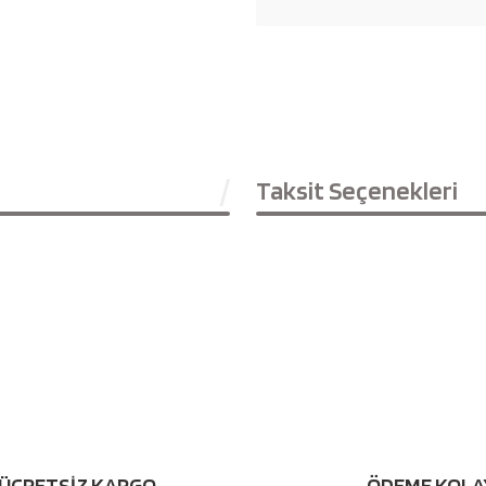
Taksit Seçenekleri
Bu ürüne ilk yorumu siz yapın!
ÜCRETSİZ KARGO
ÖDEME KOLA