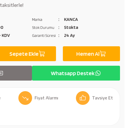
aksitlerle!
KANCA
Marka
00
Stokta
Stok Durumu
 + KDV
24 Ay
Garanti Süresi
Sepete Ekle
Hemen Al
Whatsapp Destek
Fiyat Alarmı
Tavsiye Et