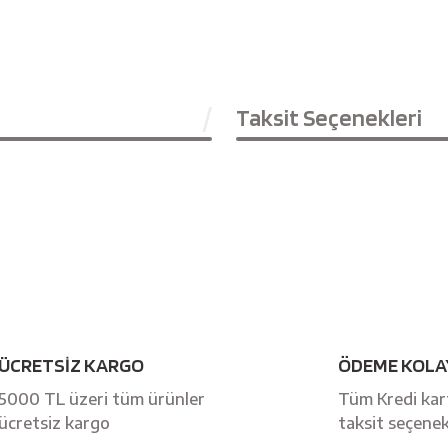
Taksit Seçenekleri
Bu ürüne ilk yorumu siz yapın!
ÜCRETSİZ KARGO
ÖDEME KOLA
Yorum Yaz
5000 TL üzeri tüm ürünler
Tüm Kredi kart
ücretsiz kargo
taksit seçenek