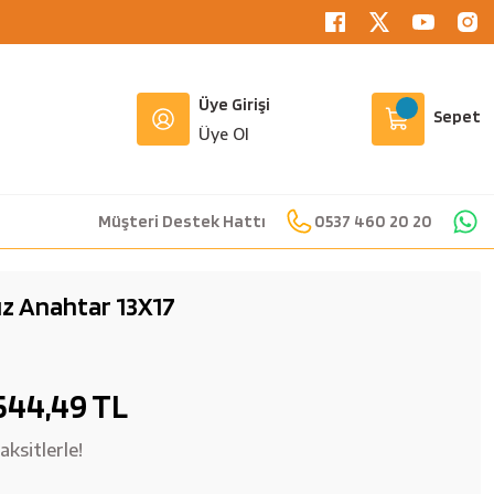
Üye Girişi
Sepet
Üye Ol
Müşteri Destek Hattı
0537 460 20 20
Ağız Anahtar 13X17
544,49 TL
ksitlerle!