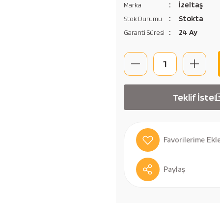
İzeltaş
Marka
Stokta
Stok Durumu
24 Ay
Garanti Süresi
Teklif İste
Paylaş