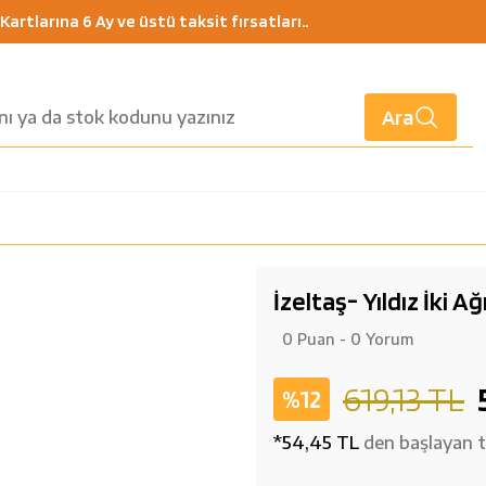
artlarına 6 Ay ve üstü taksit fırsatları..
Ara
İzeltaş- Yıldız İki 
0 Puan - 0 Yorum
619,13 TL
%12
*54,45 TL
den başlayan ta