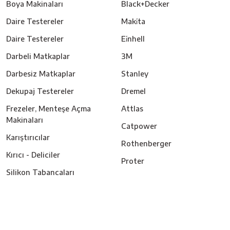
Boya Makinaları
Black+Decker
Daire Testereler
Maki̇ta
Daire Testereler
Ei̇nhell
Darbeli Matkaplar
3M
Darbesiz Matkaplar
Stanley
Dekupaj Testereler
Dremel
Frezeler, Menteşe Açma
Attlas
Makinaları
Catpower
Karıştırıcılar
Rothenberger
Kırıcı - Deliciler
Proter
Silikon Tabancaları