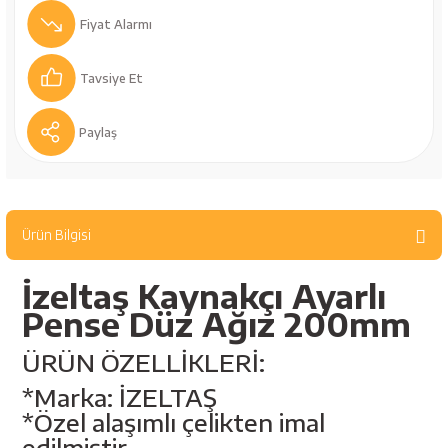
bancaları
Outdoor Giyim
Fiyat Alarmı
leme Ürünleri
Teleskop ve Dürbün
Tavsiye Et
Termos & Matara
Paylaş
sları
Uyku Tulumu ve Mat
nesi
Yedek Kartuşlar
Ürün Bilgisi
İzeltaş Kaynakçı Ayarlı
Pense Düz Ağız 200mm
ÜRÜN ÖZELLİKLERİ:
*Marka: İZELTAŞ
neler
*Özel alaşımlı çelikten imal
edilmiştir.