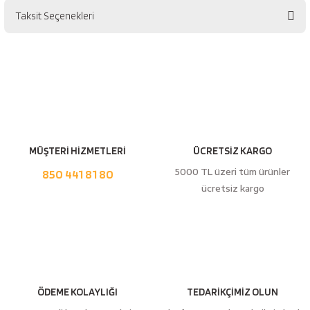
Taksit Seçenekleri
Bu ürüne ilk yorumu siz yapın!
Yorum Yaz
MÜŞTERİ HİZMETLERİ
ÜCRETSİZ KARGO
5000 TL üzeri tüm ürünler
850 441 81 80
ücretsiz kargo
ÖDEME KOLAYLIĞI
TEDARİKÇİMİZ OLUN