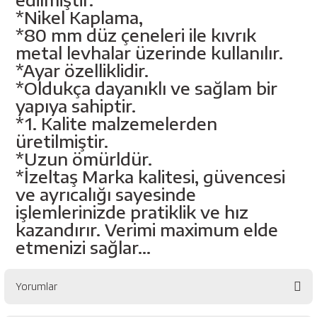
esici
*Nikel Kaplama,
*80 mm düz çeneleri ile kıvrık
naları
metal levhalar üzerinde kullanılır.
*Ayar özelliklidir.
*Oldukça dayanıklı ve sağlam bir
yapıya sahiptir.
ineleri
*1. Kalite malzemelerden
üretilmiştir.
*Uzun ömürldür.
*İzeltaş Marka kalitesi, güvencesi
e
ve ayrıcalığı sayesinde
işlemlerinizde pratiklik ve hız
kazandırır. Verimi maximum elde
etmenizi sağlar...
an
a Telleri
Takım Dolabı
Yorumlar