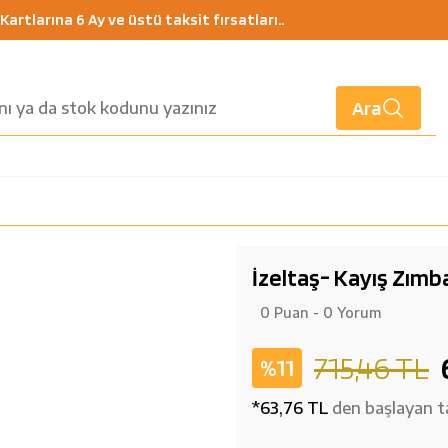
artlarına 6 Ay ve üstü taksit fırsatları..
Ara
İzeltaş- Kayış Zımb
0 Puan - 0 Yorum
715,46 TL
%11
*63,76 TL
den başlayan ta