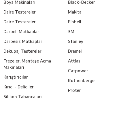
Boya Makinaları
Black+Decker
Daire Testereler
Maki̇ta
Daire Testereler
Ei̇nhell
Darbeli Matkaplar
3M
Darbesiz Matkaplar
Stanley
Dekupaj Testereler
Dremel
Frezeler, Menteşe Açma
Attlas
Makinaları
Catpower
Karıştırıcılar
Rothenberger
Kırıcı - Deliciler
Proter
Silikon Tabancaları