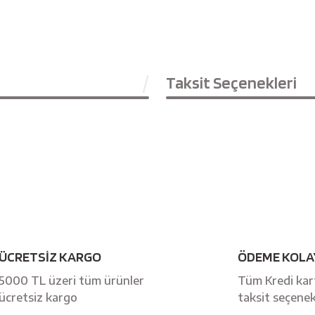
Taksit Seçenekleri
Bu ürüne ilk yorumu siz yapın!
ÜCRETSİZ KARGO
ÖDEME KOLA
Yorum Yaz
5000 TL üzeri tüm ürünler
Tüm Kredi kart
ücretsiz kargo
taksit seçenek