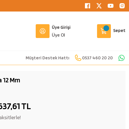
Üye Girişi
Sepet
Üye Ol
Müşteri Destek Hattı
0537 460 20 20
a 12 Mm
637,61 TL
ksitlerle!