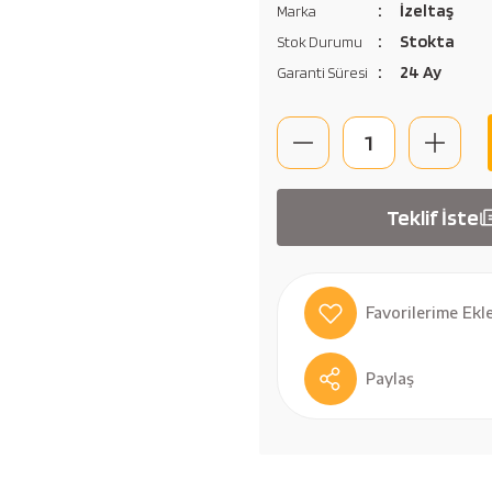
İzeltaş
Marka
Stokta
Stok Durumu
24 Ay
Garanti Süresi
Teklif İste
Paylaş