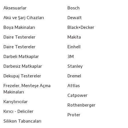
Aksesuarlar
Bosch
Akü ve Şarj Cihazları
Dewalt
Boya Makinaları
Black+Decker
Daire Testereler
Maki̇ta
Daire Testereler
Ei̇nhell
Darbeli Matkaplar
3M
Darbesiz Matkaplar
Stanley
Dekupaj Testereler
Dremel
Frezeler, Menteşe Açma
Attlas
Makinaları
Catpower
Karıştırıcılar
Rothenberger
Kırıcı - Deliciler
Proter
Silikon Tabancaları