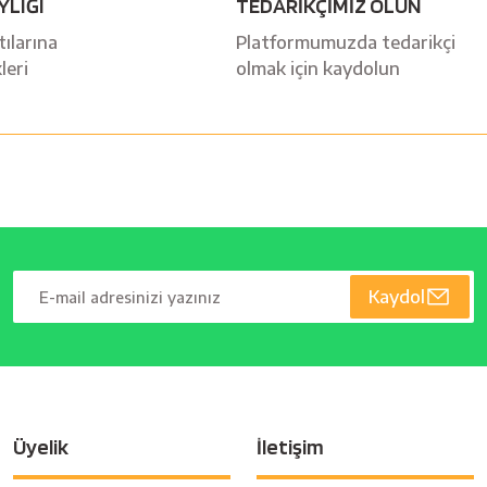
YLIĞI
TEDARİKÇİMİZ OLUN
ılarına
Platformumuzda tedarikçi
leri
olmak için kaydolun
Kaydol
Üyelik
İletişim