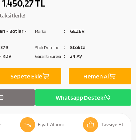
1.450,27 TL
aksitlerle!
arı - Botlar -
GEZER
Marka
0379
Stokta
Stok Durumu
 + KDV
24 Ay
Garanti Süresi
Sepete Ekle
Hemen Al
Whatsapp Destek
Fiyat Alarmı
Tavsiye Et