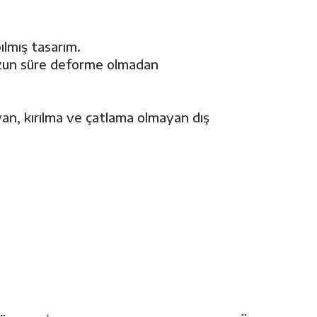
lmış tasarım.
,uzun süre deforme olmadan
an, kırılma ve çatlama olmayan dış
Bu ürüne ilk yorumu siz yapın!