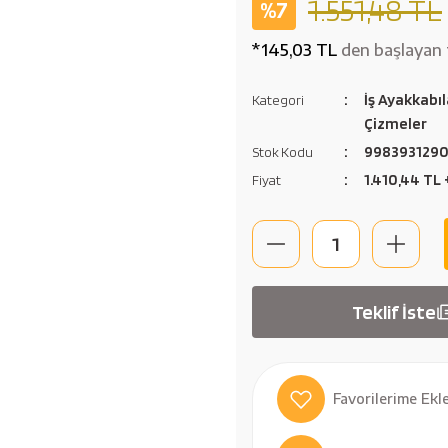
1.551,48 TL
%7
*145,03 TL
den başlayan t
İş Ayakkabıl
Kategori
Çizmeler
998393129
Stok Kodu
1.410,44 TL
Fiyat
Teklif İste