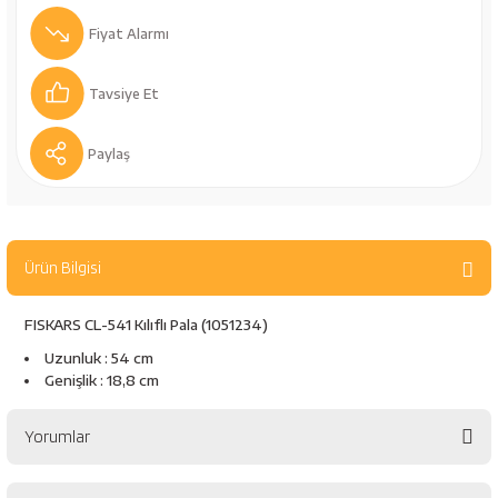
bancaları
Outdoor Giyim
Fiyat Alarmı
leme Ürünleri
Teleskop ve Dürbün
Tavsiye Et
Termos & Matara
Paylaş
sları
Uyku Tulumu ve Mat
nesi
Yedek Kartuşlar
Ürün Bilgisi
FISKARS CL-541 Kılıflı Pala (1051234)
Uzunluk : 54 cm
Genişlik : 18,8 cm
Yorumlar
neler