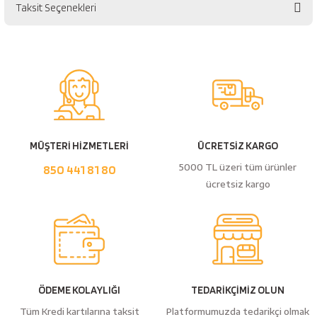
esici
Taksit Seçenekleri
Bu ürüne ilk yorumu siz yapın!
naları
Yorum Yaz
ineleri
MÜŞTERİ HİZMETLERİ
ÜCRETSİZ KARGO
5000 TL üzeri tüm ürünler
850 441 81 80
e
ücretsiz kargo
an
a Telleri
Takım Dolabı
ÖDEME KOLAYLIĞI
TEDARİKÇİMİZ OLUN
Tüm Kredi kartılarına taksit
Platformumuzda tedarikçi olmak