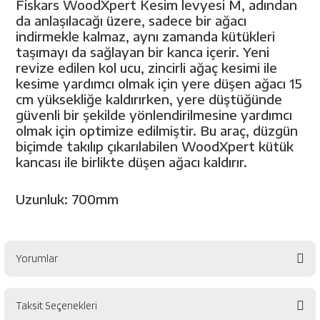
Fiskars WoodXpert Kesim levyesi M, adından
esici
da anlaşılacağı üzere, sadece bir ağacı
indirmekle kalmaz, aynı zamanda kütükleri
naları
taşımayı da sağlayan bir kanca içerir. Yeni
revize edilen kol ucu, zincirli ağaç kesimi ile
kesime yardımcı olmak için yere düşen ağacı 15
cm yüksekliğe kaldırırken, yere düştüğünde
ineleri
güvenli bir şekilde yönlendirilmesine yardımcı
olmak için optimize edilmiştir. Bu araç, düzgün
biçimde takılıp çıkarılabilen WoodXpert kütük
kancası ile birlikte düşen ağacı kaldırır.
e
Uzunluk: 700mm
an
Yorumlar
a Telleri
Takım Dolabı
Taksit Seçenekleri
Bu ürüne ilk yorumu siz yapın!