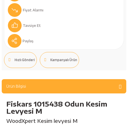
bancaları
Outdoor Giyim
Fiyat Alarmı
leme Ürünleri
Teleskop ve Dürbün
Tavsiye Et
Termos & Matara
Paylaş
sları
Uyku Tulumu ve Mat
Hızlı Gönderi
Kampanyalı Ürün
nesi
Yedek Kartuşlar
Ürün Bilgisi
Fiskars 1015438 Odun Kesim
Levyesi M
neler
WoodXpert Kesim levyesi M