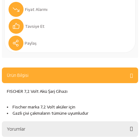
bancaları
Outdoor Giyim
Fiyat Alarmı
leme Ürünleri
Teleskop ve Dürbün
Tavsiye Et
Termos & Matara
Paylaş
sları
Uyku Tulumu ve Mat
nesi
Yedek Kartuşlar
Ürün Bilgisi
FISCHER 7,2 Volt Akü Şarj Cihazı
Fischer marka 7,2 Volt aküler için
Gazli çivi çakmaların tümüne uyumludur
neler
Yorumlar