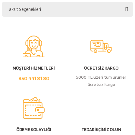
esici
Taksit Seçenekleri
Bu ürüne ilk yorumu siz yapın!
naları
Yorum Yaz
ineleri
MÜŞTERİ HİZMETLERİ
ÜCRETSİZ KARGO
e
5000 TL üzeri tüm ürünler
850 441 81 80
ücretsiz kargo
an
a Telleri
Takım Dolabı
ÖDEME KOLAYLIĞI
TEDARİKÇİMİZ OLUN