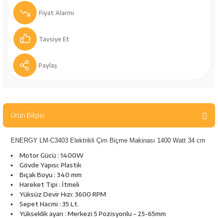
bancaları
Outdoor Giyim
Fiyat Alarmı
leme Ürünleri
Teleskop ve Dürbün
Tavsiye Et
Termos & Matara
Paylaş
sları
Uyku Tulumu ve Mat
nesi
Yedek Kartuşlar
Ürün Bilgisi
ENERGY LM-C3403 Elektrikli Çim Biçme Makinası 1400 Watt 34 cm
Motor Gücü : 1400W
Gövde Yapısı: Plastik
Bıçak Boyu : 340 mm
Hareket Tipi : İtmeli
Yüksüz Devir Hızı: 3600 RPM
neler
Sepet Hacmi : 35 Lt.
Yükseklik ayarı : Merkezi 5 Pozisyonlu – 25-65mm