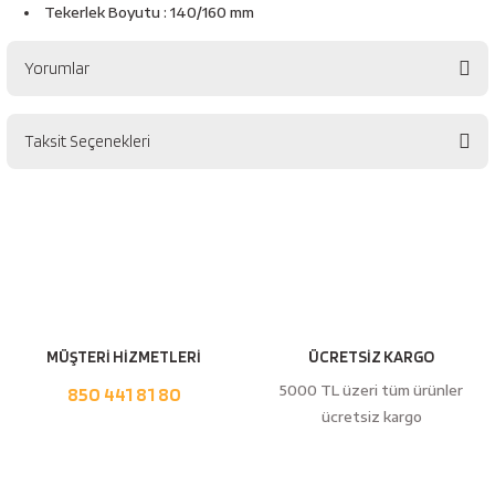
esici
Tekerlek Boyutu : 140/160 mm
naları
Yorumlar
Taksit Seçenekleri
Bu ürüne ilk yorumu siz yapın!
ineleri
Yorum Yaz
e
MÜŞTERİ HİZMETLERİ
ÜCRETSİZ KARGO
an
5000 TL üzeri tüm ürünler
850 441 81 80
ücretsiz kargo
a Telleri
Takım Dolabı