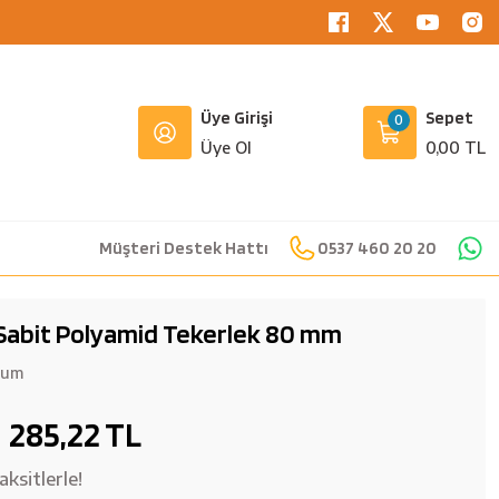
Üye Girişi
Sepet
0
Üye Ol
0,00 TL
Müşteri Destek Hattı
0537 460 20 20
Sabit Polyamid Tekerlek 80 mm
rum
285,22 TL
ksitlerle!