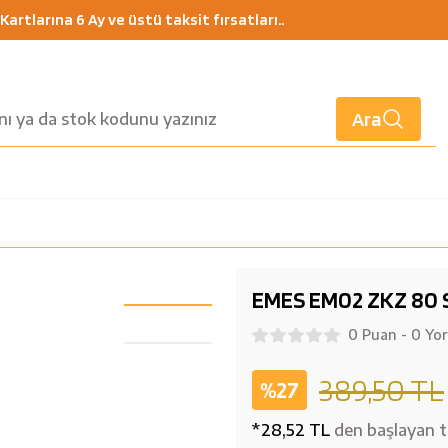
artlarına 6 Ay ve üstü taksit fırsatları..
Ara
EMES EM02 ZKZ 80 
0 Puan - 0 Yo
389,50 TL
%27
*28,52 TL
den başlayan ta