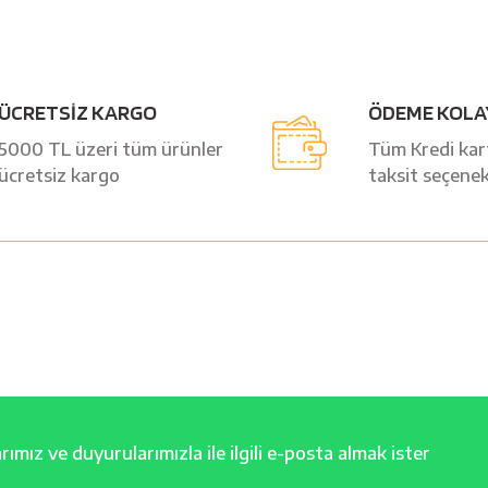
Bu ürüne ilk yorumu siz yapın!
ÜCRETSİZ KARGO
ÖDEME KOLA
Yorum Yaz
5000 TL üzeri tüm ürünler
Tüm Kredi kart
ücretsiz kargo
taksit seçenek
ımız ve duyurularımızla ile ilgili e-posta almak ister