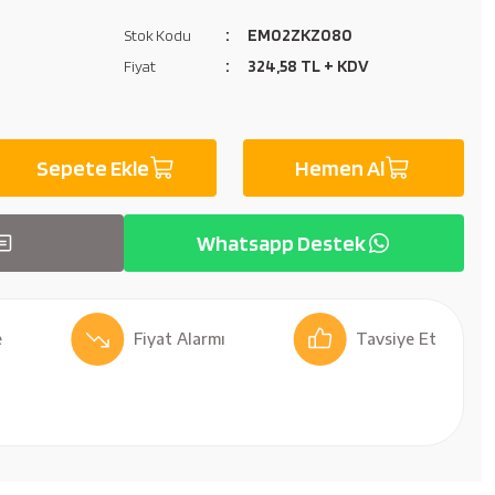
EM02ZKZ080
Stok Kodu
324,58 TL + KDV
Fiyat
Sepete Ekle
Hemen Al
Whatsapp Destek
Fiyat Alarmı
Tavsiye Et