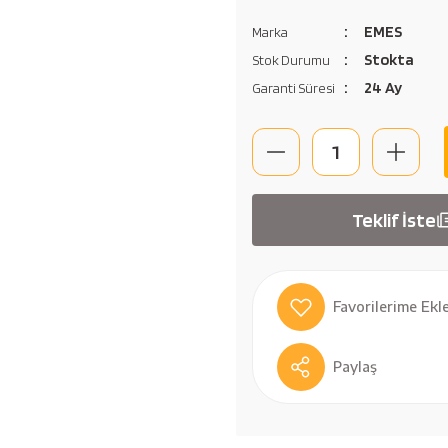
EMES
Marka
Stokta
Stok Durumu
24 Ay
Garanti Süresi
Teklif İste
Paylaş