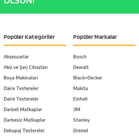
Popüler Kategoriler
Popüler Markalar
Aksesuarlar
Bosch
Akü ve Şarj Cihazları
Dewalt
Boya Makinaları
Black+Decker
Daire Testereler
Maki̇ta
Daire Testereler
Ei̇nhell
Darbeli Matkaplar
3M
Darbesiz Matkaplar
Stanley
Dekupaj Testereler
Dremel