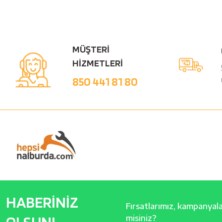
MÜŞTERİ
HİZMETLERİ
850 441 81 80
HABERİNİZ
Fırsatlarımız, kampanyalar
OLSUN!
misiniz?