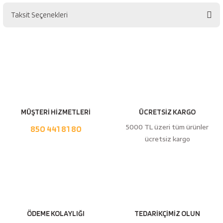
esici
Taksit Seçenekleri
Bu ürüne ilk yorumu siz yapın!
naları
Yorum Yaz
ineleri
MÜŞTERİ HİZMETLERİ
ÜCRETSİZ KARGO
e
5000 TL üzeri tüm ürünler
850 441 81 80
ücretsiz kargo
an
a Telleri
Takım Dolabı
ÖDEME KOLAYLIĞI
TEDARİKÇİMİZ OLUN