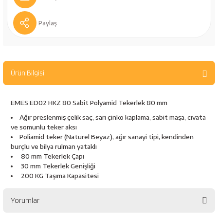
bancaları
Outdoor Giyim
Paylaş
leme Ürünleri
Teleskop ve Dürbün
Termos & Matara
Ürün Bilgisi
sları
Uyku Tulumu ve Mat
EMES ED02 HKZ 80 Sabit Polyamid Tekerlek 80 mm
nesi
Yedek Kartuşlar
Ağır preslenmiş çelik saç, sarı çinko kaplama, sabit maşa, cıvata
ve somunlu teker aksı
Poliamid teker (Naturel Beyaz), ağır sanayi tipi, kendinden
burçlu ve bilya rulman yataklı
80 mm Tekerlek Çapı
30 mm Tekerlek Genişliği
200 KG Taşıma Kapasitesi
neler
Yorumlar