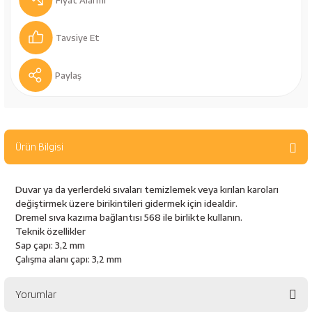
Fiyat Alarmı
bancaları
Outdoor Giyim
Tavsiye Et
leme Ürünleri
Teleskop ve Dürbün
Paylaş
Termos & Matara
sları
Uyku Tulumu ve Mat
Ürün Bilgisi
nesi
Yedek Kartuşlar
Duvar ya da yerlerdeki sıvaları temizlemek veya kırılan karoları
değiştirmek üzere birikintileri gidermek için idealdir.
Dremel sıva kazıma bağlantısı 568 ile birlikte kullanın.
Teknik özellikler
Sap çapı: 3,2 mm
Çalışma alanı çapı: 3,2 mm
neler
Yorumlar