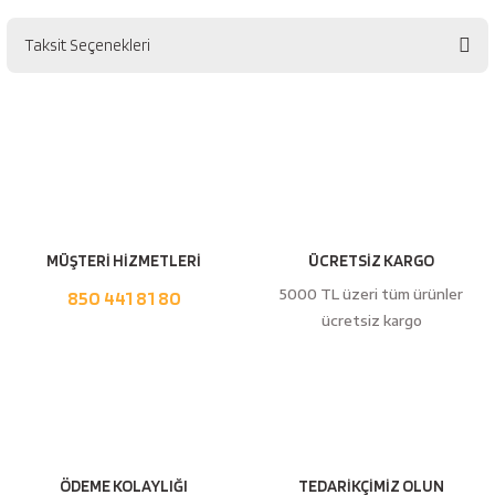
esici
Taksit Seçenekleri
Bu ürüne ilk yorumu siz yapın!
naları
Yorum Yaz
ineleri
MÜŞTERİ HİZMETLERİ
ÜCRETSİZ KARGO
e
5000 TL üzeri tüm ürünler
850 441 81 80
ücretsiz kargo
an
a Telleri
Takım Dolabı
ÖDEME KOLAYLIĞI
TEDARİKÇİMİZ OLUN