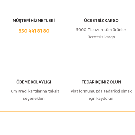
esici
naları
MÜŞTERİ HİZMETLERİ
ÜCRETSİZ KARGO
5000 TL üzeri tüm ürünler
850 441 81 80
ücretsiz kargo
ineleri
e
ÖDEME KOLAYLIĞI
TEDARİKÇİMİZ OLUN
Tüm Kredi kartılarına taksit
Platformumuzda tedarikçi olmak
seçenekleri
için kaydolun
an
a Telleri
Takım Dolabı