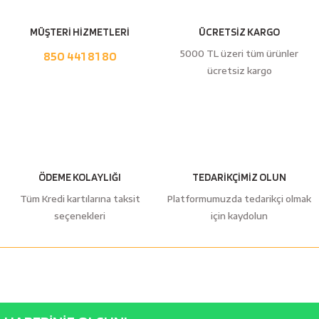
esici
MÜŞTERİ HİZMETLERİ
ÜCRETSİZ KARGO
naları
5000 TL üzeri tüm ürünler
850 441 81 80
ücretsiz kargo
ineleri
ÖDEME KOLAYLIĞI
TEDARİKÇİMİZ OLUN
e
Tüm Kredi kartılarına taksit
Platformumuzda tedarikçi olmak
seçenekleri
için kaydolun
an
a Telleri
Takım Dolabı