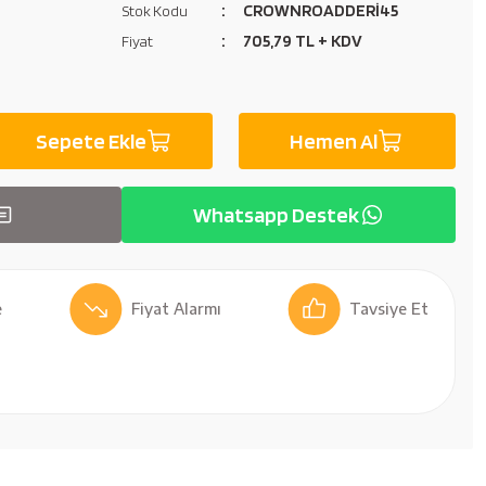
CROWNROADDERİ45
Stok Kodu
705,79 TL + KDV
Fiyat
Sepete Ekle
Hemen Al
Whatsapp Destek
Fiyat Alarmı
Tavsiye Et