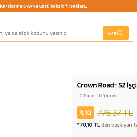
artlarına 6 Ay ve üstü taksit fırsatları..
Ara
Crown Road- S2 İşçi
0 Puan - 0 Yorum
776,37 TL
%10
*70,10 TL
den başlayan ta