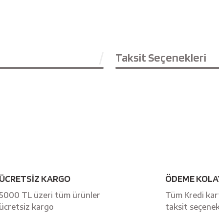
Taksit Seçenekleri
Bu ürüne ilk yorumu siz yapın!
ÜCRETSİZ KARGO
ÖDEME KOLA
Yorum Yaz
5000 TL üzeri tüm ürünler
Tüm Kredi kart
ücretsiz kargo
taksit seçenek