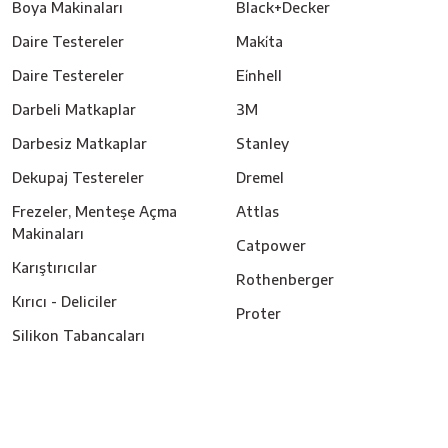
Boya Makinaları
Black+Decker
Daire Testereler
Maki̇ta
Daire Testereler
Ei̇nhell
Darbeli Matkaplar
3M
Darbesiz Matkaplar
Stanley
Dekupaj Testereler
Dremel
Frezeler, Menteşe Açma
Attlas
Makinaları
Catpower
Karıştırıcılar
Rothenberger
Kırıcı - Deliciler
Proter
Silikon Tabancaları