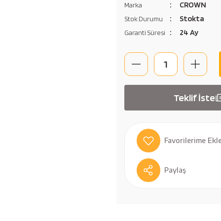
CROWN
Marka
Stokta
Stok Durumu
24 Ay
Garanti Süresi
Teklif İste
Paylaş