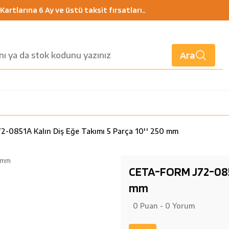
artlarına 6 Ay ve üstü taksit fırsatları..
Ara
-0851A Kalın Diş Eğe Takımı 5 Parça 10'' 250 mm
CETA-FORM J72-0851A
mm
0 Puan - 0 Yorum