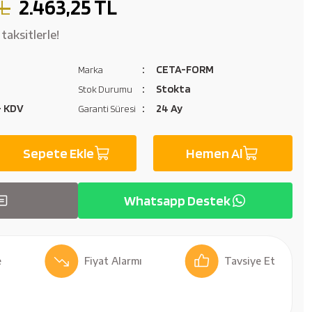
TL
2.463,25 TL
taksitlerle!
CETA-FORM
Marka
Stokta
Stok Durumu
+ KDV
24 Ay
Garanti Süresi
Sepete Ekle
Hemen Al
Whatsapp Destek
Fiyat Alarmı
Tavsiye Et