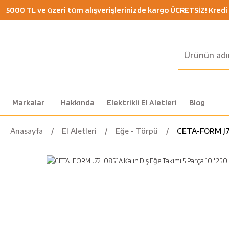
5000 TL ve üzeri tüm alışverişlerinizde kargo ÜCRETSİZ! Kredi K
Markalar
Hakkında
Elektrikli El Aletleri
Blog
Anasayfa
El Aletleri
Eğe - Törpü
CETA-FORM J72