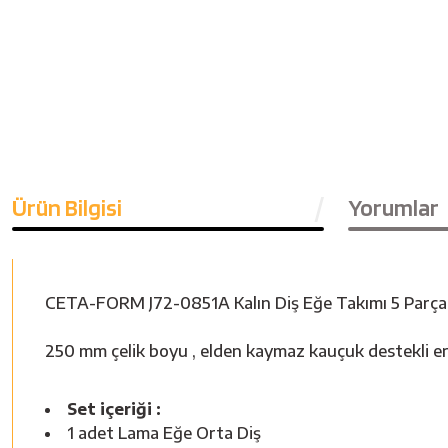
Ürün Bilgisi
Yorumlar
CETA-FORM J72-0851A Kalın Diş Eğe Takımı 5 Parça
250 mm çelik boyu , elden kaymaz kauçuk destekli er
Set içeriği :
1 adet Lama Eğe Orta Diş