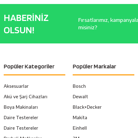
HABERİNİZ
Fırsatlarımız, kampanyalar
OLSUN!
misiniz?
Popüler Kategoriler
Popüler Markalar
Aksesuarlar
Bosch
Akü ve Şarj Cihazları
Dewalt
Boya Makinaları
Black+Decker
Daire Testereler
Maki̇ta
Daire Testereler
Ei̇nhell