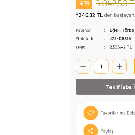
3.042,50 
%19
*246,32 TL
den başlayan 
Eğe - Törpü
Kategori
J72-0851A
Stok Kodu
2.535,42 TL 
Fiyat
Teklif İste
Paylaş