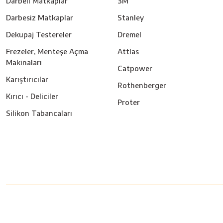
Darbeli Matkaplar
3M
Darbesiz Matkaplar
Stanley
Dekupaj Testereler
Dremel
Frezeler, Menteşe Açma
Attlas
Makinaları
Catpower
Karıştırıcılar
Rothenberger
Kırıcı - Deliciler
Proter
Silikon Tabancaları