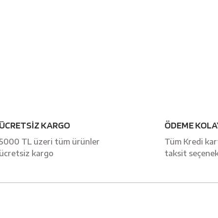
Bu ürüne ilk yorumu siz yapın!
ÜCRETSİZ KARGO
ÖDEME KOLA
Yorum Yaz
5000 TL üzeri tüm ürünler
Tüm Kredi kart
ücretsiz kargo
taksit seçenek