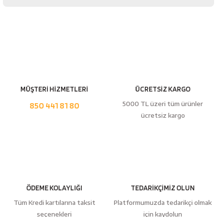
Bu ürüne ilk yorumu siz yapın!
Yorum Yaz
MÜŞTERİ HİZMETLERİ
ÜCRETSİZ KARGO
5000 TL üzeri tüm ürünler
850 441 81 80
ücretsiz kargo
ÖDEME KOLAYLIĞI
TEDARİKÇİMİZ OLUN
Tüm Kredi kartılarına taksit
Platformumuzda tedarikçi olmak
seçenekleri
için kaydolun