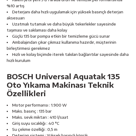
esici
%10 artış
Deterjanı daha hızlı uygulamak için yüksek basınçlı deterjan
naları
aksesuarı
Uzatmalı tutamak ve daha büyük tekerlekler sayesinde
taşıması ve saklaması daha kolay
Güçlü 135 bar pompa etkin bir temizleme gücü sunar
Ambalajından çıkar çıkmaz kullanıma hazırdır, müşterinin
ineleri
birleştirmesi gerekmez
Hızlı ve kolay biçimde iterek takılan bağlantılar sayesinde daha
hızlı kurulum
BOSCH Universal Aquatak 135
e
Oto Yıkama Makinası
Teknik
Özellikleri
Motor performansı : 1.900 W
an
Maks. basınç : 135 bar
Maks. sevk miktarı : 410 l/saat
a Telleri
Takım Dolabı
Giriş suyu sıcaklığı : 40 °C
Su çekme özelliği : 0,5 m
Deterjan sistemi : Yüksek basınçlı köpük