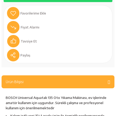
bancaları
Outdoor Giyim
leme Ürünleri
Teleskop ve Dürbün
Fiyat Alarmı
Termos & Matara
Tavsiye Et
sları
Uyku Tulumu ve Mat
nesi
Yedek Kartuşlar
Paylaş
Ürün Bilgisi
BOSCH Universal Aquatak 135 Oto Yıkama Makinası, ev işlerinde
amatör kullanım için uygundur. Sürekli çalışma ve profesyonel
neler
kullanım için önerilmemektedir
Kalem jetli yeni 3'ü 1 arada ürün ile temizlik performansında