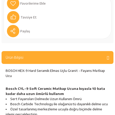
bancaları
Outdoor Giyim
leme Ürünleri
Teleskop ve Dürbün
Tavsiye Et
Termos & Matara
Paylaş
sları
Uyku Tulumu ve Mat
nesi
Yedek Kartuşlar
Ürün Bilgisi
BOSCH HEX-9 Hard Seramik Elmas Uçlu Granit - Fayans Matkap
Ucu
Bosch CYL-9 Soft Ceramic Matkap Ucuna kıyasla 10 kata
kadar daha uzun ömürlü kullanım
Sert Fayansları Delmede Uzun Kullanım Ömrü
Bosch Carbide Technology ile olağanüstü dayanıklı delme ucu
neler
Özel tasarlanmış merkezleme ucuyla doğru biçimde delme
işlemi gerçekleştirin