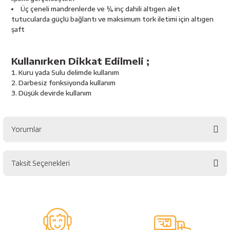
esici
Üç çeneli mandrenlerde ve ¼ inç dahili altıgen alet
tutucularda güçlü bağlantı ve maksimum tork iletimi için altıgen
şaft
naları
Kullanırken Dikkat Edilmeli ;
Kuru yada Sulu delimde kullanım
ineleri
Darbesiz fonksiyonda kullanım
Düşük devirde kullanım
Yorumlar
e
Taksit Seçenekleri
Bu ürüne ilk yorumu siz yapın!
an
Yorum Yaz
a Telleri
Takım Dolabı