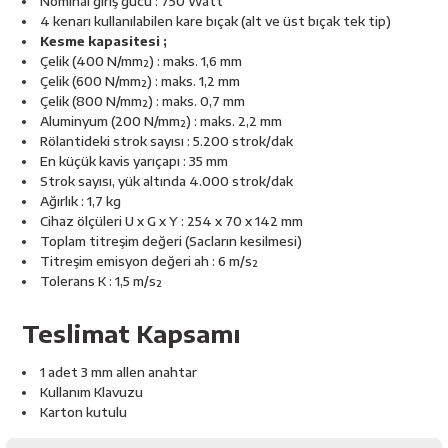
Nominal giriş gücü : 750 Watt
esici
4 kenarı kullanılabilen kare bıçak (alt ve üst bıçak tek tip)
Kesme kapasitesi ;
naları
Çelik (400 N/mm²) : maks. 1,6 mm
Çelik (600 N/mm²) : maks. 1,2 mm
Çelik (800 N/mm²) : maks. 0,7 mm
Aluminyum (200 N/mm²) : maks. 2,2 mm
Rölantideki strok sayısı : 5.200 strok/dak
ineleri
En küçük kavis yarıçapı : 35 mm
Strok sayısı, yük altında 4.000 strok/dak
Ağırlık : 1,7 kg
Cihaz ölçüleri U x G x Y : 254 x 70 x 142 mm
Toplam titreşim değeri (Sacların kesilmesi)
e
Titreşim emisyon değeri ah : 6 m/s²
Tolerans K : 1,5 m/s²
Teslimat Kapsamı
an
1 adet 3 mm allen anahtar
Kullanım Klavuzu
a Telleri
Takım Dolabı
Karton kutulu