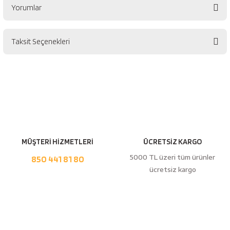
Yorumlar
Taksit Seçenekleri
Bu ürüne ilk yorumu siz yapın!
Yorum Yaz
MÜŞTERİ HİZMETLERİ
ÜCRETSİZ KARGO
5000 TL üzeri tüm ürünler
850 441 81 80
ücretsiz kargo