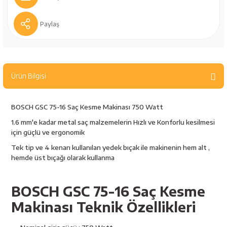
bancaları
Outdoor Giyim
Paylaş
leme Ürünleri
Teleskop ve Dürbün
Termos & Matara
Ürün Bilgisi
sları
Uyku Tulumu ve Mat
BOSCH GSC 75-16 Saç Kesme Makinası 750 Watt
nesi
Yedek Kartuşlar
1.6 mm'e kadar metal saç malzemelerin Hızlı ve Konforlu kesilmesi
için güçlü ve ergonomik
Tek tip ve 4 kenarı kullanılan yedek bıçak ile makinenin hem alt ,
hemde üst bıçağı olarak kullanma
BOSCH GSC 75-16 Saç Kesme
Makinası Teknik Özellikleri
neler