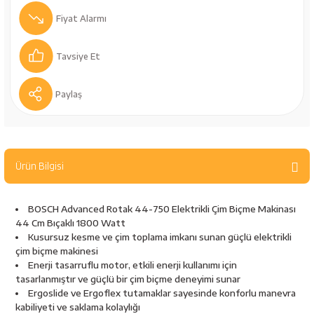
bancaları
Outdoor Giyim
Fiyat Alarmı
leme Ürünleri
Teleskop ve Dürbün
Tavsiye Et
Termos & Matara
Paylaş
sları
Uyku Tulumu ve Mat
nesi
Yedek Kartuşlar
Ürün Bilgisi
BOSCH Advanced Rotak 44-750 Elektrikli Çim Biçme Makinası
44 Cm Bıçaklı 1800 Watt
Kusursuz kesme ve çim toplama imkanı sunan güçlü elektrikli
çim biçme makinesi
Enerji tasarruflu motor, etkili enerji kullanımı için
tasarlanmıştır ve güçlü bir çim biçme deneyimi sunar
neler
Ergoslide ve Ergoflex tutamaklar sayesinde konforlu manevra
kabiliyeti ve saklama kolaylığı