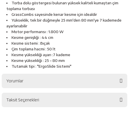
esici
Torba dolu göstergesi bulunan yüksek kaliteli kumaştan çim
toplama torbası
GrassCombs sayesinde kenar kesme için idealdir
naları
Yükseklik, tek bir düğmeyle 25 mm'den 80 mm'ye 7 kademede
ayarlanabilir
Motor performansı : 1.800 W
Kesme genişliği : 44 cm
Kesme sistemi : Bıçak
ineleri
Çim toplama hacmi : 50 lt
Kesme yüksekliği ayarı :7 kademe
Kesme yüksekliği : 25 – 80 mm
Tutamak tipi : "ErgoSlide Sistemi"
e
Yorumlar
Taksit Seçenekleri
an
Bu ürüne ilk yorumu siz yapın!
a Telleri
Takım Dolabı
Yorum Yaz