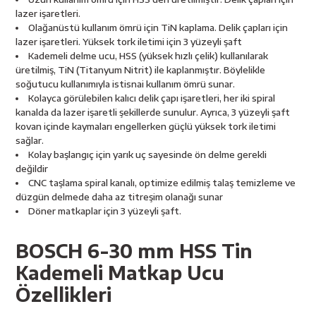
esici
lazer işaretleri.
Olağanüstü kullanım ömrü için TiN kaplama. Delik çapları için
naları
lazer işaretleri. Yüksek tork iletimi için 3 yüzeyli şaft
Kademeli delme ucu, HSS (yüksek hızlı çelik) kullanılarak
üretilmiş, TiN (Titanyum Nitrit) ile kaplanmıştır. Böylelikle
soğutucu kullanımıyla istisnai kullanım ömrü sunar.
Kolayca görülebilen kalıcı delik çapı işaretleri, her iki spiral
ineleri
kanalda da lazer işaretli şekillerde sunulur. Ayrıca, 3 yüzeyli şaft
kovan içinde kaymaları engellerken güçlü yüksek tork iletimi
sağlar.
Kolay başlangıç için yarık uç sayesinde ön delme gerekli
değildir
e
CNC taşlama spiral kanalı, optimize edilmiş talaş temizleme ve
düzgün delmede daha az titreşim olanağı sunar
Döner matkaplar için 3 yüzeyli şaft.
BOSCH 6-30 mm HSS Tin
an
Kademeli Matkap Ucu
a Telleri
Takım Dolabı
Özellikleri