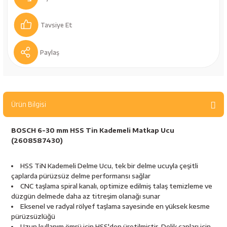
bancaları
Outdoor Giyim
Tavsiye Et
leme Ürünleri
Teleskop ve Dürbün
Paylaş
Termos & Matara
sları
Uyku Tulumu ve Mat
Ürün Bilgisi
nesi
Yedek Kartuşlar
BOSCH 6-30 mm HSS Tin Kademeli Matkap Ucu
(2608587430)
HSS TiN Kademeli Delme Ucu, tek bir delme ucuyla çeşitli
çaplarda pürüzsüz delme performansı sağlar
CNC taşlama spiral kanalı, optimize edilmiş talaş temizleme ve
düzgün delmede daha az titreşim olanağı sunar
Eksenel ve radyal rölyef taşlama sayesinde en yüksek kesme
neler
pürüzsüzlüğü
Uzun kullanım ömrü için HSS'den üretilmiştir. Delik çapları için