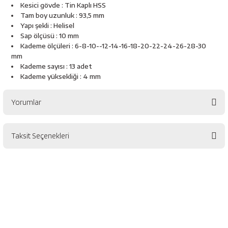
Kesici gövde : Tin Kaplı HSS
Tam boy uzunluk : 93,5 mm
Yapı şekli : Helisel
Sap ölçüsü : 10 mm
Kademe ölçüleri : 6-8-10--12-14-16-18-20-22-24-26-28-30
mm
Kademe sayısı : 13 adet
Kademe yüksekliği : 4 mm
Yorumlar
Taksit Seçenekleri
Bu ürüne ilk yorumu siz yapın!
Yorum Yaz